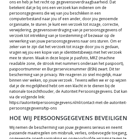
ons en heb je het recht op gegevensoverdraagbaarheid. Dat
betekent dat je bij ons een verzoek kan indienen om de
persoonsgegevens die wij van jou beschikken in een
computerbestand naar jou of een ander, door jou genoemde
organisatie, te sturen. Je kunt een verzoek tot inzage, correctie,
verwijdering, gegevensoverdraging van je persoonsgegevens of
verzoek tot intrekking van je toestemming of bezwaar op de
verwerking van jouw persoonsgegevens naar ons sturen. Om er
zeker van te zijn dat het verzoek tot inzage door jou is gedaan,
vragen wij jou een kopie van je identiteitsbewijs met het verzoek
mee te sturen. Maak in deze kopie je pasfoto, MRZ (machine
readable zone, de strook met nummers onderaan het paspoort),
paspoortnummer en Burgerservicenummer (BSN) zwart. Dit ter
bescherming van je privacy. We reageren zo snel mogelijk, maar
binnen vier weken, op jouw verzoek . Tevens willen we er op wijzen
dat je de mogelijkheid hebt om een klacht in te dienen bij de
nationale toezichthouder, de Autoriteit Persoonsgegevens. Dat kan
via de volgende link:
https://autoriteitpersoonsgegevens.nl/nl/contact-met-de-autoriteit-
persoonsgegevens/tip-ons
HOE WIJ PERSOONSGEGEVENS BEVEILIGEN
Wij nemen de bescherming van jouw gegevens serieus en neemt
passende maatregelen om misbruik, verlies, onbevoegde toegang,
ongewenste openbaarmaking en ongeoorloofde wijziging tegen te