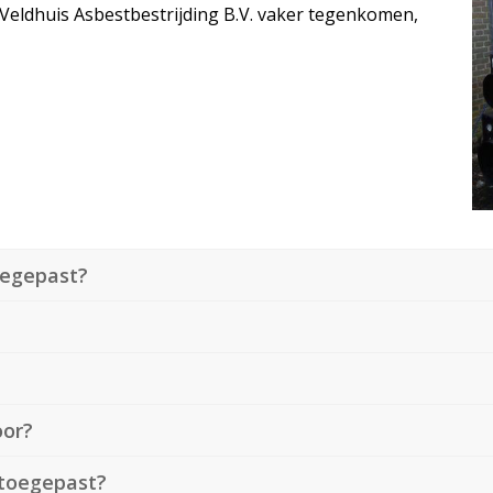
j Veldhuis Asbestbestrijding B.V. vaker tegenkomen,
oegepast?
oor?
toegepast?