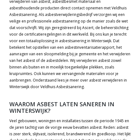
verwijderen van asbest, asbestbesmet materiaal en
asbesthoudende producten direct contact opnemen met Veldhuis
Asbestsanering. Als asbestverwijderingsbedrijf verzorgen wij een
veilige en professionele asbestsanering op de manier zoals de wet
dat voorschrijft. Wij zijn geregistreerd bij Ascert, de beheerstichting
voor de certificatieregelingen in dit werkveld. Bij ons kun je terecht
voor een totaaloplossing in asbestsanering in Winterswijk. Dat
betekent het opstellen van een asbestinventarisatierapport, het
aanvragen van een sloopmelding bij je gemeente en het verwijderen
van het asbest of de asbestdelen. Wij verwijderen asbest zowel
binnen als buiten en in moeilijk toegankelijke plekken, zoals
kruipruimtes. Ook kunnen we vervangende materialen voor je
aanbrengen. Onderstaand lees je meer over asbest verwijderen in
Winterswijk door Veldhuis Asbestsanering.
WAAROM ASBEST LATEN SANEREN IN
WINTERSWIJK?
Veel gebouwen, woningen en installaties tussen de periode 1945 en
de jaren tachtig van de vorige eeuw bevatten asbest. Reden: asbest
is zeer sterk, slijtvast, isolerend, brandwerend én goedkoop. Het lijkt