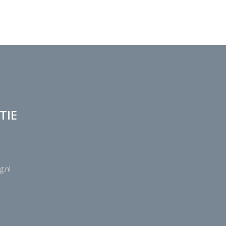
TIE
g.nl