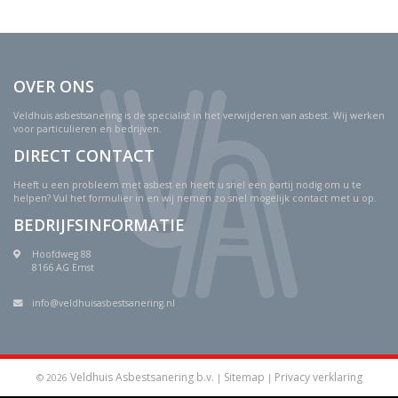
OVER ONS
Veldhuis asbestsanering is de specialist in het verwijderen van asbest. Wij werken
voor particulieren en bedrijven.
DIRECT CONTACT
Heeft u een probleem met asbest en heeft u snel een partij nodig om u te
helpen? Vul het formulier in en wij nemen zo snel mogelijk contact met u op.
BEDRIJFSINFORMATIE
Hoofdweg 88
8166 AG Emst
info@veldhuisasbestsanering.nl
Veldhuis Asbestsanering b.v.
Sitemap
Privacy verklaring
© 2026
|
|