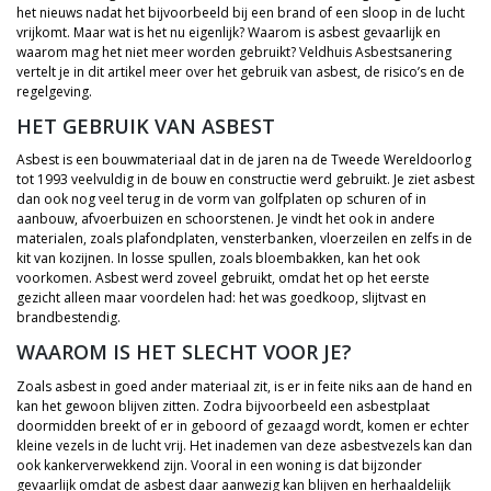
het nieuws nadat het bijvoorbeeld bij een brand of een sloop in de lucht
vrijkomt. Maar wat is het nu eigenlijk? Waarom is asbest gevaarlijk en
waarom mag het niet meer worden gebruikt? Veldhuis Asbestsanering
vertelt je in dit artikel meer over het gebruik van asbest, de risico’s en de
regelgeving.
HET GEBRUIK VAN ASBEST
Asbest is een bouwmateriaal dat in de jaren na de Tweede Wereldoorlog
tot 1993 veelvuldig in de bouw en constructie werd gebruikt. Je ziet asbest
dan ook nog veel terug in de vorm van golfplaten op schuren of in
aanbouw, afvoerbuizen en schoorstenen. Je vindt het ook in andere
materialen, zoals plafondplaten, vensterbanken, vloerzeilen en zelfs in de
kit van kozijnen. In losse spullen, zoals bloembakken, kan het ook
voorkomen. Asbest werd zoveel gebruikt, omdat het op het eerste
gezicht alleen maar voordelen had: het was goedkoop, slijtvast en
brandbestendig.
WAAROM IS HET SLECHT VOOR JE?
Zoals asbest in goed ander materiaal zit, is er in feite niks aan de hand en
kan het gewoon blijven zitten. Zodra bijvoorbeeld een asbestplaat
doormidden breekt of er in geboord of gezaagd wordt, komen er echter
kleine vezels in de lucht vrij. Het inademen van deze asbestvezels kan dan
ook kankerverwekkend zijn. Vooral in een woning is dat bijzonder
gevaarlijk omdat de asbest daar aanwezig kan blijven en herhaaldelijk