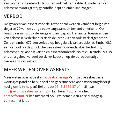
kan worden ingeademd. Het is dan ook het herhaaldelijk inademen van
asbest wat voor (grote) gezondheidsproblemen kan zorgen.
VERBOD
De gevaren van asbest voor de gezondheid werden vanaf het begin van
de jaren 70 van de vorige eeuw langzaamaan bekend en erkend. Op
basis daarvan is ook de wetgeving aangepast. Het aantal toepassingen
van asbest in Nederland is sinds de jaren 70 dan ook sterk afgenomen.
Zo is er sinds 1977 een verbod op het gebruik van crocidoliet. Sinds 1982
een verbod op de productie van asbesthoudende vloerbedekking,
asbestpapier, asbest karton en asbesthoudende isolatie. En sinds 1993 is
er een algeheel verbod op de verkoop en op de beroepsmatige
toepassing van asbest.
MEER WETEN OVER ASBEST?
Meer weten over asbest en
asbestsanering
? Vermoed je asbest in je
woning of pand en heb je snel een gecertificeerd asbestsaneringsbedrijf
nodig om je te helpen? Bel ons op
06 13 54 36 37
of mail naar
info@veldhuisasbestsanering.nl
. Een bericht sturen via het
contactformulier
kan uiteraard ook. We nemen dan zo snel mogelijk
contact met je op.