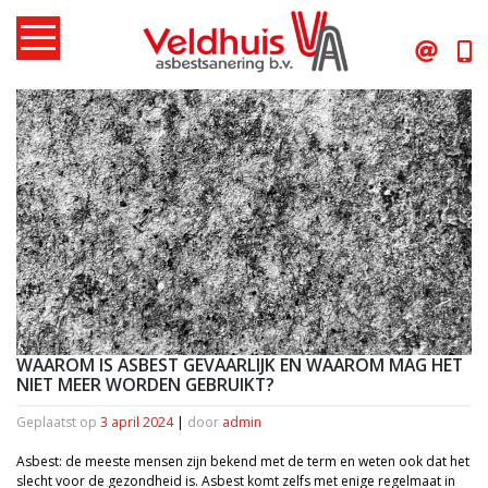
Skip
to
content
WAAROM IS ASBEST GEVAARLIJK EN WAAROM MAG HET
NIET MEER WORDEN GEBRUIKT?
Geplaatst op
3 april 2024
|
door
admin
Asbest: de meeste mensen zijn bekend met de term en weten ook dat het
slecht voor de gezondheid is. Asbest komt zelfs met enige regelmaat in