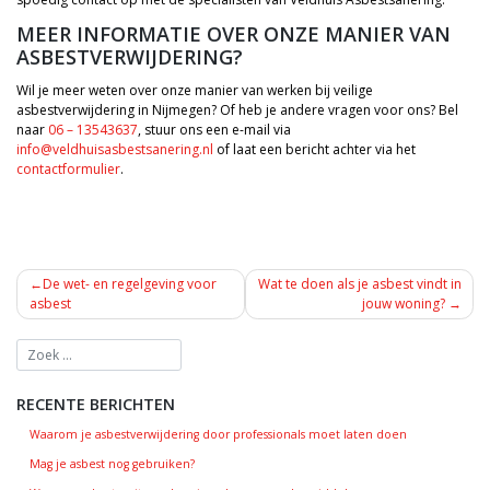
MEER INFORMATIE OVER ONZE MANIER VAN
ASBESTVERWIJDERING?
Wil je meer weten over onze manier van werken bij veilige
asbestverwijdering in Nijmegen? Of heb je andere vragen voor ons? Bel
naar
06 – 13543637
, stuur ons een e-mail via
info@veldhuisasbestsanering.nl
of laat een bericht achter via het
contactformulier
.
BERICHT
De wet- en regelgeving voor
Wat te doen als je asbest vindt in
NAVIGATIE
asbest
jouw woning?
RECENTE BERICHTEN
Waarom je asbestverwijdering door professionals moet laten doen
Mag je asbest nog gebruiken?