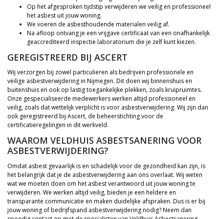
Op het afgesproken tijdstip verwijderen we veilig en professioneel
het asbest uit jouw woning.
We voeren de asbesthoudende materialen veilig af.
Na afloop ontvang je een vrijgave certificaat van een onafhankelijk
geaccrediteerd inspectie laboratorium die je zelf kunt kiezen.
GEREGISTREERD BIJ ASCERT
Wij verzorgen bij zowel particulieren als bedrijven professionele en
veilige asbestverwijdering in Nijmegen. Dit doen wij binnenshuis en
buitenshuis en ook op lastig toegankelijke plekken, zoals kruipruimtes.
Onze gespecialiseerde medewerkers werken altijd professioneel en
veilig, zoals dat wettelijk verplicht is voor asbestverwijdering. Wij zijn dan
ook geregistreerd bij Ascert, de beheerstichting voor de
certificatieregelingen in dit werkveld.
WAAROM VELDHUIS ASBESTSANERING VOOR
ASBESTVERWIJDERING?
Omdat asbest gevaarlijk is en schadelijk voor de gezondheid kan zijn, is
het belangrijk dat je de asbestverwijdering aan ons overlaat. Wij weten
wat we moeten doen om het asbest verantwoord uit jouw woning te
verwijderen. We werken altijd veilig, bieden je een heldere en
transparante communicatie en maken duidelijke afspraken. Dus is er bij
jouw woning of bedrijfspand asbestverwijdering nodig? Neem dan
spoedig contact op met de specialisten van Veldhuis Asbestsanering.