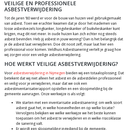
VEILIGE EN PROFESSIONELE
ASBESTVERWIJDERING
Tot de jaren ’80 werd er voor de bouw van huizen veel gebruikgemaakt
van asbest. Toen we erachter kwamen dat je door het inademen van
losse asbestvezels longkanker, longvlieskanker of buikvlieskanker kunt
krijgen, mag dit niet meer. In oude huizen kan zich echter nog steeds
asbest bevinden. Heb jij asbest in jouw woning? Dan is het belangrijk dat
je de asbest laat verwijderen. Doe dit nooit zelf, maar laat hier een
professional voor komen. Veldhuis Asbestsanering vertelt je graag hoe
wij zorgen voor een veilige asbestverwijdering.
HOE WERKT VEILIGE ASBESTVERWIJDERING?
Voor
asbestverwijdering in Nijmegen
bieden wij een totaaloplossing. Dat
betekent dat wij niet alleen het asbest en de asbestdelen professioneel
en veilig voor je verwijderen, maar dat we ook een
asbestinventarisatierapport opstellen en een sloopmelding bij de
gemeente aanvragen. Onze werkwijze is als volgt:
We starten met een inventarisatie asbestsanering: om welk soort
asbest gaat het, in welke hoeveelheden en op welke locatie?
Vervolgens bekijken we welke werkwijze we het beste kunnen
toepassen om het asbest te verwijderen en in welke risicoklasse
de sanering valt.
Er wordt een sloopmelding ingediend bij de gemeente.