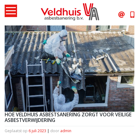
Skip
to
content
HOE VELDHUIS ASBESTSANERING ZORGT VOOR VEILIGE
ASBESTVERWIJDERING
Geplaatst op
6 juli 2023
|
door
admin