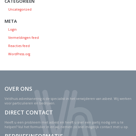
CATEGORIEËN
Uncategorized
META
Login
Vermeldingen feed
Reacties feed
WordPress.org
OVER ONS
Veldhuis asbestsanering is de specialist in het verwijderen van asbest. Wij werken
voor particulieren en bedrijven.
DIRECT CONTACT
Heeft u een probleem met asbest en heeft u snel een partij nodig om u te
helpen? Vul het formulier in en wij nemen zo snel mogelijk contact met u op.