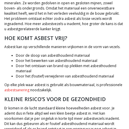
mineralen. Ze worden gedolven in open en gesloten mijnen, zowel
boven- als ondergronds. Omdat het materiaal een onverwoestbare
kwaliteit heeft, werd het in het verleden veelvuldig in de bouw gebruikt.
Het probleem ontstaat echter zodra asbest als losse vezels wordt
ingeademd. Hoe meer asbestvezels u inademt, hoe groter de kans is dat
u asbestgerelateerde kanker krijgt.
HOE KOMT ASBEST VRIJ?
Asbest kan op verschillende manieren vrijkomen in de vorm van vezels.
Door de sloop van asbesthoudend materiaal
Door het bewerken van asbesthoudend materiaal
Door het ontstaan van brand op plekken met asbesthoudend
materiaal
Door het (foutief) verwijderen van asbesthoudend materiaal
Op elke plek waar asbest is gebruikt als bouwmateriaal, is professionele
asbestsanering
noodzakelijk.
KLEINE RISICO’S VOOR DE GEZONDHEID
Er komen in de lucht standaard kleine hoeveelheden asbest voor. Je
ademt dus in feite altijd wel een klein beetje asbest in. Het kan
voorkomen dat je per ongeluk in korte tijd meer asbestvezels inademt.
Dit kan dus gebeuren als er foutief asbesthoudend materiaal wordt
verwijderd of als er brand ontstaat in een woning waar nog asbest in