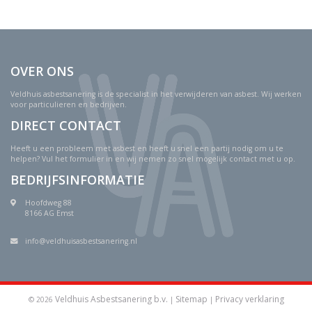
OVER ONS
Veldhuis asbestsanering is de specialist in het verwijderen van asbest. Wij werken
voor particulieren en bedrijven.
DIRECT CONTACT
Heeft u een probleem met asbest en heeft u snel een partij nodig om u te
helpen? Vul het formulier in en wij nemen zo snel mogelijk contact met u op.
BEDRIJFSINFORMATIE
Hoofdweg 88
8166 AG Emst
info@veldhuisasbestsanering.nl
Veldhuis Asbestsanering b.v.
Sitemap
Privacy verklaring
© 2026
|
|