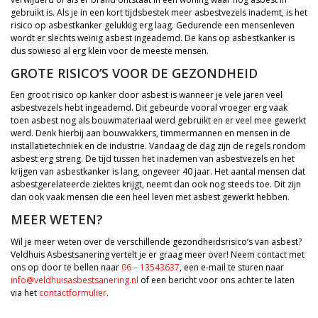
gebruikt is. Als je in een kort tijdsbestek meer asbestvezels inademt, is het
risico op asbestkanker gelukkig erg laag. Gedurende een mensenleven
wordt er slechts weinig asbest ingeademd. De kans op asbestkanker is
dus sowieso al erg klein voor de meeste mensen.
GROTE RISICO’S VOOR DE GEZONDHEID
Een groot risico op kanker door asbest is wanneer je vele jaren veel
asbestvezels hebt ingeademd. Dit gebeurde vooral vroeger erg vaak
toen asbest nog als bouwmateriaal werd gebruikt en er veel mee gewerkt
werd. Denk hierbij aan bouwvakkers, timmermannen en mensen in de
installatietechniek en de industrie. Vandaag de dag zijn de regels rondom
asbest erg streng. De tijd tussen het inademen van asbestvezels en het
krijgen van asbestkanker is lang, ongeveer 40 jaar. Het aantal mensen dat
asbestgerelateerde ziektes krijgt, neemt dan ook nog steeds toe. Dit zijn
dan ook vaak mensen die een heel leven met asbest gewerkt hebben.
MEER WETEN?
Wil je meer weten over de verschillende gezondheidsrisico’s van asbest?
Veldhuis Asbestsanering vertelt je er graag meer over! Neem contact met
ons op door te bellen naar
06 – 13543637
, een e-mail te sturen naar
info@veldhuisasbestsanering.nl
of een bericht voor ons achter te laten
via het
contactformulier
.