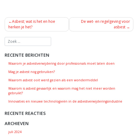
BERICHT
Asbest; wat is het en hoe
De wet- en regelgeving voor
NAVIGATIE
herken je het?
asbest
RECENTE BERICHTEN
Waarom je asbestverwijdering door professionals moet laten doen
Mag je asbest nog gebruiken?
Waarom asbest ooit werd gezien als een wondermiddel
Waarom is asbest gevaarlijk en waarom mag het niet meer worden
gebruikt?
Innovaties en nieuwe technologieën in de asbestverwijderingsindustrie
RECENTE REACTIES
ARCHIEVEN
juli 2024