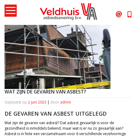
Skip
to
content
WAT ZIJN DE GEVAREN VAN ASBEST?
Geplaatst op
2 juni 2023
|
door
admin
DE GEVAREN VAN ASBEST UITGELEGD
Wat zijn de gevaren van asbest? Dat asbest gevaarlijk is voor de
gezondheid is inmiddels bekend, maar wat is er nu zo gevaarlijk aan?
Asbest is in feite een verzamelnaam voor 6 verschillende vezelvormige